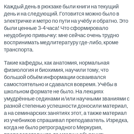
Каждый день в рюкзаке были книги на текущий
день и на следующий. Готовится можно было в
электричке и метро по пути на учёбу и обратно. Это
были ценные 3-4 часа! Что сформировало
неудобную привычку: мне сейчас очень трудно
воспринимать медлитературу где-либо, кроме
транспорта.
Такие кафедры, как анатомия, нормальная
физиология и биохимия, научили тому, что
большой объём информации осваивался
самостоятельно и сдавался вовремя. Учёбы в
школьном формате не было. На лекциях
умудрённые сединами и/или научными званиями с
разной степенью успешности доносили материал,
а на семинарских занятиях этот, а также материал
из учебников спрашивал преподаватель. Изредка,
когда не было ретроградного Меркурия,