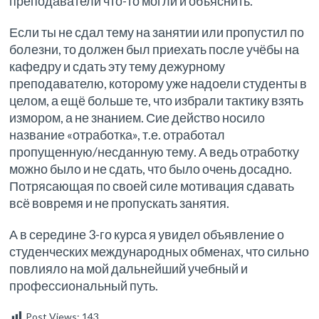
преподаватели что-то могли и объяснить.
Если ты не сдал тему на занятии или пропустил по
болезни, то должен был приехать после учёбы на
кафедру и сдать эту тему дежурному
преподавателю, которому уже надоели студенты в
целом, а ещё больше те, что избрали тактику взять
измором, а не знанием. Сие действо носило
название «отработка», т.е. отработал
пропущенную/несданную тему. А ведь отработку
можно было и не сдать, что было очень досадно.
Потрясающая по своей силе мотивация сдавать
всё вовремя и не пропускать занятия.
А в середине 3-го курса я увидел объявление о
студенческих международных обменах, что сильно
повлияло на мой дальнейший учебный и
профессиональный путь.
Post Views:
143