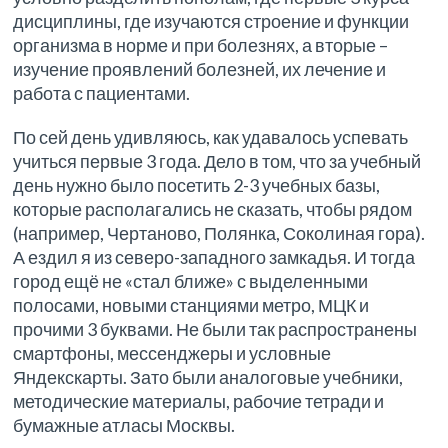
дисциплины, где изучаются строение и функции
организма в норме и при болезнях, а вторые –
изучение проявлений болезней, их лечение и
работа с пациентами.
По сей день удивляюсь, как удавалось успевать
учиться первые 3 года. Дело в том, что за учебный
день нужно было посетить 2-3 учебных базы,
которые располагались не сказать, чтобы рядом
(например, Чертаново, Полянка, Соколиная гора).
А ездил я из северо-западного замкадья. И тогда
город ещё не «стал ближе» с выделенными
полосами, новыми станциями метро, МЦК и
прочими 3 буквами. Не были так распространены
смартфоны, мессенджеры и условные
Яндекскарты. Зато были аналоговые учебники,
методические материалы, рабочие тетради и
бумажные атласы Москвы.