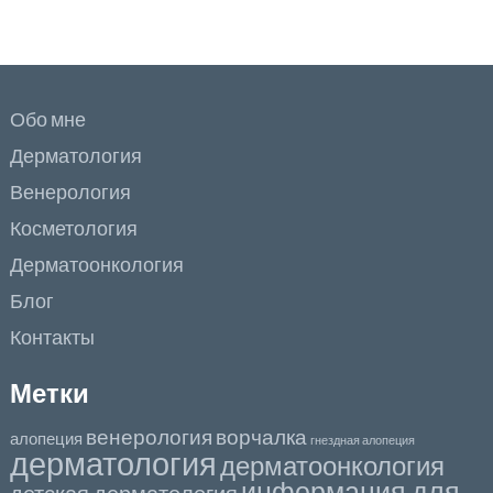
Обо мне
Дерматология
Венерология
Косметология
Дерматоонкология
Блог
Контакты
Метки
венерология
ворчалка
алопеция
гнездная алопеция
дерматология
дерматоонкология
информация для