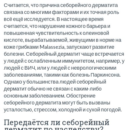
Считается, что причина себорейного дерматита
связана со многими факторами и их точная роль
всё ещё исследуется. В настоящее время
считается, что нарушение кожного барьера и
повышенная чувствительность к олеиновой
кислоте, вырабатываемой, живущими в норме на
коже грибками Malassezia, запускают развитие
болезни. Себорейный дерматит чаще встречается
у людей с ослабленным иммунитетом, например, у
людей с ВИЧ, или у людей с неврологическими
заболеваниями, такими как болезнь Паркинсона.
Однако у большинства людей себорейный
дерматит обычно не связан с каким-либо
основным заболеванием. Обострение
себорейного дерматита могут быть вызваны
усталостью, стрессом, холодной и сухой погодой.
Передаётся ли себорейный
дерматит по наследству?