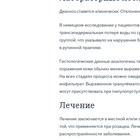
Диагноз ставится клинически. Отклоне
В немецком исследовании у пациентов
трансэпидермальная потеря воды по с
группой, что указывало на нарушение б
в рутинной практике.
Гистологические данные аналогичны та
поражения кожи обычно менее выражены
На всех стадиях процесса можно ожи
инфильтрат. Выраженное гранулёмато
могут присутствовать при папулопуст
Лечение
Лечение заключается в местной и/или
той, что применяется при розацеа. Леч
распространённости заболевания.