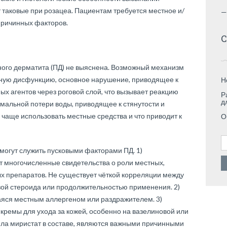
таковые при розацеа. Пациентам требуется местное и/
—
причинных факторов.
С
ого дерматита (ПД) не выяснена. Возможный механизм
ьную дисфункцию, основное нарушение, приводящее к
Н
х агентов через роговой слой, что вызывает реакцию
Р
д
мальной потери воды, приводящее к стянутости и
в чаще использовать местные средства и что приводит к
О
Н
могут служить пусковыми факторами ПД. 1)
 многочисленные свидетельства о роли местных,
х препаратов. Не существует чёткой корреляции между
зой стероида или продолжительностью применения. 2)
яся местным аллергеном или раздражителем. 3)
 кремы для ухода за кожей, особенно на вазелиновой или
ила миристат в составе, являются важными причинными