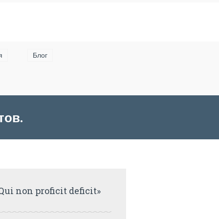
я
Блог
тов.
Qui non proficit deficit»