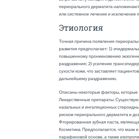
периорального дерматита напоминают 
или системное лечение и исключение 
Этиология
Точная причина появления периоральн
развития предполагает: 1) эпидермал
повышенному проникновению экзогенны
раздражения; 2) усиление трансэпидер
сухости кожи, что заставляет пациенто
дальнейшему раздражению.
Описаны некоторые факторы, которые 
Лекарственные препараты. Существуют
назальных и ингаляционных стероидны
риском периорального дерматита и до
Фторированная зубная паста, являюща
Косметика. Предполагается, что мази и
парафиновой основе, а также изопроп