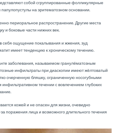
редставляют собой сгруппированные фолликулярные
и папулопустулы на эритематозном основании.
енно периоральное распространение. Другие места
у и боковые части нижних век.
в себя ощущение покалывания и жжения, зуд
матит имеет тенденцию к хроническому течению.
нте заболевания, называемом гранулёматозным
тозные инфильтраты при диаскопии имеют жёлтоватый
 чётко очерченную бляшку, ограниченную носогубными
м инфильтративном течении с вовлечением глубоких
вание.
ается кожей и не опасен для жизни, очевидно
за поражения лица и возможного длительного течения