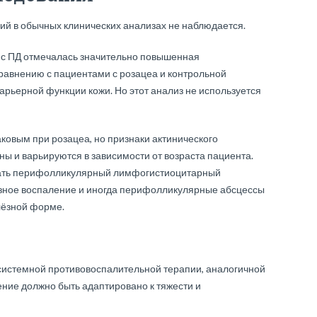
ний в обычных клинических анализах не наблюдается.
 с ПД отмечалась значительно повышенная
равнению с пациентами с розацеа и контрольной
арьерной функции кожи. Но этот анализ не используется
ковым при розацеа, но признаки актинического
 и варьируются в зависимости от возраста пациента.
дать перифолликулярный лимфогистиоцитарный
зное воспаление и иногда перифолликулярные абсцессы
улёзной форме.
 системной противовоспалительной терапии, аналогичной
ение должно быть адаптировано к тяжести и