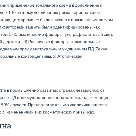
ании применение тонального крема в дополнение к
о к 13-кратному увеличению риска периорального
ажняющего крема не было связано с повышенным риском.
и факторами защиты были идентифицированы как
тей. 3) Климатические факторы: ультрафиолетовый свет,
й дерматит. 4) Различные факторы: гормональные
блюдаемым предменструальным ухудшением ПД. Также
 оральные контрацептивы. 5) Атопическая
–1% в промышленно развитых странах независимо от
рослых ПД преимущественно поражает молодых женщин,
 90% случаев. Предполагается, что увеличивающееся
о с изменениями в их косметических привычках.
ина