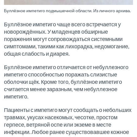
Буллёзное импетиго подмышечной области. Из личного архива.
Буллёзное импетиго чаще всего встречается у
новорождённых. У младенцев обширные
поражения могут сопровождаться системными
симптомами, такими как лихорадка, недомогание,
общая слабость и диарея.
Буллёзное импетиго отличается от небуллезного
импетиго способностью поражать слизистые
оболочки щёк. Кроме того, буллёзное импетиго
считается менее заразным, чем небуллезное
импетиго.
Пациенты с импетиго могут сообщать о небольших
травмах, укусах насекомых, чесотке, простом
герпесе, ветряной оспе или экземе в месте
инфекции. Любое ранее существовавшее кожное