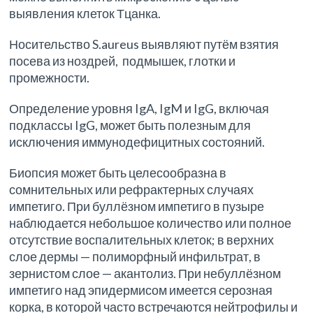
выявления клеток Тцанка.
Носительство S.aureus выявляют путём взятия
посева из ноздрей, подмышек, глотки и
промежности.
Определение уровня IgA, IgM и IgG, включая
подклассы IgG, может быть полезным для
исключения иммунодефицитных состояний.
Биопсия может быть целесообразна в
сомнительных или рефрактерных случаях
импетиго. При буллёзном импетиго в пузыре
наблюдается небольшое количество или полное
отсутствие воспалительных клеток; в верхних
слое дермы — полиморфный инфильтрат, в
зернистом слое — акантолиз. При небуллёзном
импетиго над эпидермисом имеется серозная
корка, в которой часто встречаются нейтрофилы и