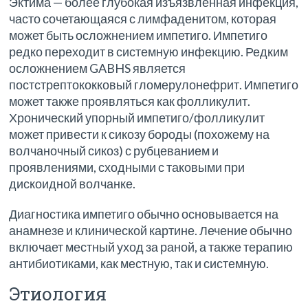
Эктима — более глубокая изъязвленная инфекция,
часто сочетающаяся с лимфаденитом, которая
может быть осложнением импетиго. Импетиго
редко переходит в системную инфекцию. Редким
осложнением GABHS является
постстрептококковый гломерулонефрит. Импетиго
может также проявляться как фолликулит.
Хронический упорный импетиго/фолликулит
может привести к сикозу бороды (похожему на
волчаночный сикоз) с рубцеванием и
проявлениями, сходными с таковыми при
дискоидной волчанке.
Диагностика импетиго обычно основывается на
анамнезе и клинической картине. Лечение обычно
включает местный уход за раной, а также терапию
антибиотиками, как местную, так и системную.
Этиология