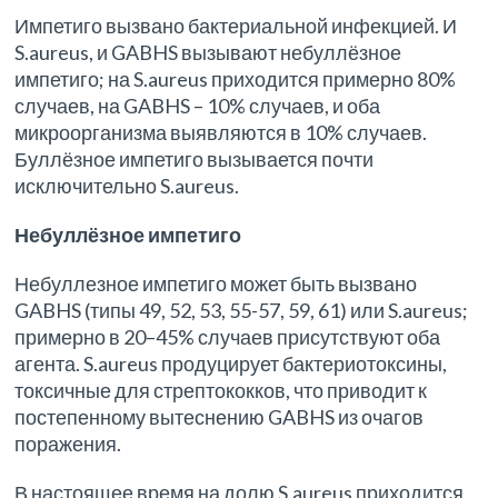
Импетиго вызвано бактериальной инфекцией. И
S.aureus, и GABHS вызывают небуллёзное
импетиго; на S.aureus приходится примерно 80%
случаев, на GABHS – 10% случаев, и оба
микроорганизма выявляются в 10% случаев.
Буллёзное импетиго вызывается почти
исключительно S.aureus.
Небуллёзное импетиго
Небуллезное импетиго может быть вызвано
GABHS (типы 49, 52, 53, 55-57, 59, 61) или S.aureus;
примерно в 20–45% случаев присутствуют оба
агента. S.aureus продуцирует бактериотоксины,
токсичные для стрептококков, что приводит к
постепенному вытеснению GABHS из очагов
поражения.
В настоящее время на долю S.aureus приходится