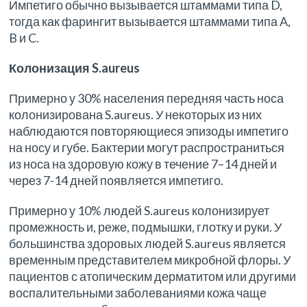
Импетиго обычно вызывается штаммами типа D,
тогда как фарингит вызывается штаммами типа A,
B и C.
Колонизация S.aureus
Примерно у 30% населения передняя часть носа
колонизирована S.aureus. У некоторых из них
наблюдаются повторяющиеся эпизоды импетиго
на носу и губе. Бактерии могут распространиться
из носа на здоровую кожу в течение 7–14 дней и
через 7-14 дней появляется импетиго.
Примерно у 10% людей S.aureus колонизирует
промежность и, реже, подмышки, глотку и руки. У
большинства здоровых людей S.aureus является
временным представителем микробной флоры. У
пациентов с атопическим дерматитом или другими
воспалительными заболеваниями кожа чаще