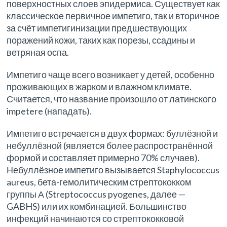
поверхностных слоев эпидермиса. Существует как
классическое первичное импетиго, так и вторичное
за счёт импетигинизации предшествующих
поражений кожи, таких как порезы, ссадины и
ветряная оспа.
Импетиго чаще всего возникает у детей, особенно
проживающих в жарком и влажном климате.
Считается, что название произошло от латинского
impetere (нападать).
Импетиго встречается в двух формах: буллёзной и
небуллёзной (является более распространённой
формой и составляет примерно 70% случаев).
Небуллёзное импетиго вызывается Staphylococcus
aureus, бета-гемолитическим стрептококком
группы А (Streptococcus pyogenes, далее —
GABHS) или их комбинацией. Большинство
инфекций начинаются со стрептококковой