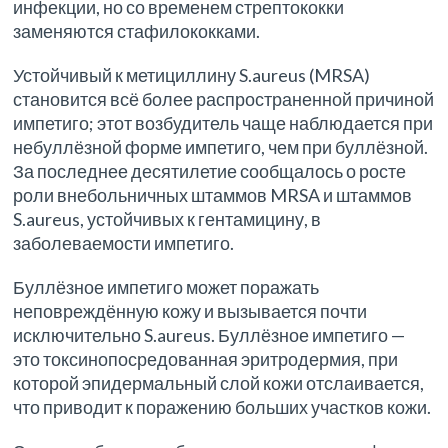
инфекции, но со временем стрептококки
заменяются стафилококками.
Устойчивый к метициллину S.aureus (MRSA)
становится всё более распространенной причиной
импетиго; этот возбудитель чаще наблюдается при
небуллёзной форме импетиго, чем при буллёзной.
За последнее десятилетие сообщалось о росте
роли внебольничных штаммов MRSA и штаммов
S.aureus, устойчивых к гентамицину, в
заболеваемости импетиго.
Буллёзное импетиго может поражать
неповреждённую кожу и вызывается почти
исключительно S.aureus. Буллёзное импетиго —
это токсинопосредованная эритродермия, при
которой эпидермальный слой кожи отслаивается,
что приводит к поражению больших участков кожи.