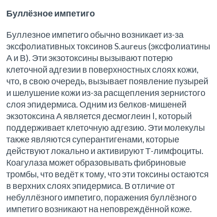
Буллёзное импетиго
Буллезное импетиго обычно возникает из-за
эксфолиативных токсинов S.aureus (эксфолиатины
А и В). Эти экзотоксины вызывают потерю
клеточной адгезии в поверхностных слоях кожи,
что, в свою очередь, вызывает появление пузырей
и шелушение кожи из-за расщепления зернистого
слоя эпидермиса. Одним из белков-мишеней
экзотоксина А является десмоглеин I, который
поддерживает клеточную адгезию. Эти молекулы
также являются суперантигенами, которые
действуют локально и активируют Т-лимфоциты.
Коагулаза может образовывать фибриновые
тромбы, что ведёт к тому, что эти токсины остаются
в верхних слоях эпидермиса. В отличие от
небуллёзного импетиго, поражения буллёзного
импетиго возникают на неповреждённой коже.