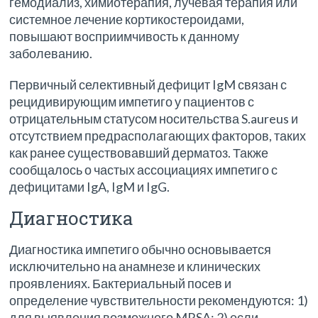
гемодиализ, химиотерапия, лучевая терапия или
системное лечение кортикостероидами,
повышают восприимчивость к данному
заболеванию.
Первичный селективный дефицит IgM связан с
рецидивирующим импетиго у пациентов с
отрицательным статусом носительства S.aureus и
отсутствием предрасполагающих факторов, таких
как ранее существовавший дерматоз. Также
сообщалось о частых ассоциациях импетиго с
дефицитами IgA, IgM и IgG.
Диагностика
Диагностика импетиго обычно основывается
исключительно на анамнезе и клинических
проявлениях. Бактериальный посев и
определение чувствительности рекомендуются: 1)
для выявления возможного MRSA; 2) если