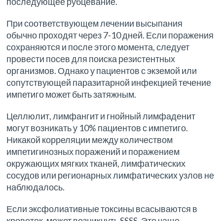
последующее рубцевание.
При соответствующем лечении высыпания
обычно проходят через 7-10 дней. Если поражения
сохраняются и после этого момента, следует
провести посев для поиска резистентных
организмов. Однако у пациентов с экземой или
сопутствующей паразитарной инфекцией течение
импетиго может быть затяжным.
Целлюлит, лимфангит и гнойный лимфаденит
могут возникать у 10% пациентов с импетиго.
Никакой корреляции между количеством
импетигинозных поражений и поражением
окружающих мягких тканей, лимфатических
сосудов или регионарных лимфатических узлов не
наблюдалось.
Если эксфолиативные токсины всасываются в
кровоток, может возникнуть SSSS. Это чаще