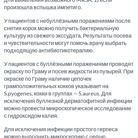
произошла вспышка импетиго.
У пациентов с небуллёзными поражениями после
снятия корок можно получить бактериальную
культуру из свежего экссудата. Результаты посева
и чувствительности могут помочь врачу выбрать
подходящую антибиотикотерапию.
У пациентов с буллёзными поражениями проводят
окраску по Граму и посев жидкости из пузырей. При
окраске по Граму наличие цепочек
грамположительных кокков указывает на
S.pyogenes, кокки в группах — S.aureus. Для
исключения буллезной дерматофитной инфекции
можно провести микроскопическое исследование
с гидроксидом калия.
Для исключения инфекции простого герпеса
можно выполнить микроскопию с целью