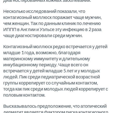
диагностированных кожных заболеваний.
Несколько исследований показали, что
контагиозный моллюск поражает чаще мужчин,
чем женщин. Так по данным клиник по лечению
ИППП в Англии и Уэльсе эту инфекцию в 2 раза
чаще диагностировали среди мужчин.
Контагиозный моллюск редко встречается у детей
младше 1 года, возможно, благодаря
материнскому иммунитету и длительному
инкубационному периоду. Чаще всего он
встречается у детей младше 5 лет и у молодых
людей. Пик среди педиатрической возрастной
группы коррелирует со случайным контактом,
тогда как пик среди молодых людей коррелирует с
половым контактом.
Высказывалось предположение, что атопический
дерматит является фактором риска контагиозного