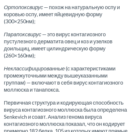
Ортопоксвирус
— похож на натуральную оспу и
коровью оспу, имеет яйцевидную форму
(300×250нм);
Парапоксвирус
— это вирус контагиозного
пустулезного дерматита овец и коз и узелков
доильщиц, имеет цилиндрическую форму
(260×160нм);
Неклассифицированные
(с характеристиками
промежуточными между вышеуказанными
группам) — включают в себя вирус контагиозного
моллюска и танапокса.
Первичная структура и кодирующая способность
вируса контагиозного моллюска была определена
Senkevich и соавт. Анализ генома вируса
контагиозного моллюска показал, что он кодирует
примерно 182 белка, 105 из которых имеют прямые