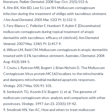
literature.
Pediatr Dermatol
. 2008 Sep-Oct. 25(5):553-6.
Ahn BK, Kim BD, Lee SJ, Lee SH. Molluscum contagiosum
infection during the treatment of vitiligo with tacrolimus ointment.
J Am Acad Dermatol
. 2005 Mar. 52(3 Pt 1):532-3.
Fery-Blanco C, Pelletier F, Humbert P, Aubin F. [Disseminated
molluscum contagiosum during topical treatment of atopic
dermatitis with tacrolimus: efficacy of cidofovir].
Ann Dermatol
Venereol
. 2007 May. 134(5 Pt 1):457-9.
Wilson LM, Reid CM. Molluscum contagiosum in atopic dermatitis
treated with 0.1% tacrolimus ointment.
Australas J Dermatol
. 2004
Aug. 45(3):184-5.
Coutu J, Ryerson MR, Bugert J, Brian Nichols D. The Molluscum
Contagiosum Virus protein MC163 localizes to the mitochondria
and dampens mitochondrial mediated apoptotic responses.
Virology
. 2017 May. 505:91-101.
Senkevich TG, Koonin EV, Bugert JJ, et al. The genome of
molluscum contagiosum virus: analysis and comparison with other
poxviruses.
Virology
. 1997 Jun 23. 233(1):19-42.
Smolinski KN, Yan AC. How and when to treat molluscum