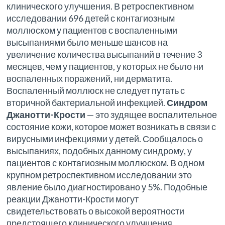
клинического улучшения. В ретроспективном
исследовании 696 детей с контагиозным
моллюском у пациентов с воспаленными
высыпаниями было меньше шансов на
увеличение количества высыпаний в течение 3
месяцев, чем у пациентов, у которых не было ни
воспаленных поражений, ни дерматита.
Воспаленный моллюск не следует путать с
вторичной бактериальной инфекцией.
Синдром
Джанотти-Крости
— это зудящее воспалительное
состояние кожи, которое может возникать в связи с
вирусными инфекциями у детей. Сообщалось о
высыпаниях, подобных данному синдрому, у
пациентов с контагиозным моллюском. В одном
крупном ретроспективном исследовании это
явление было диагностировано у 5%. Подобные
реакции Джанотти-Крости могут
свидетельствовать о высокой вероятности
предстоящего клинического улучшения.