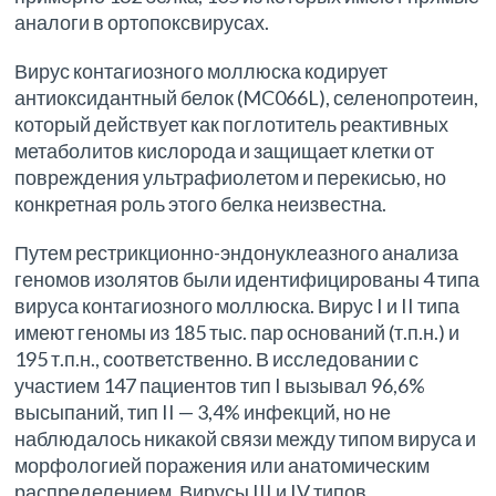
аналоги в ортопоксвирусах.
Вирус контагиозного моллюска кодирует
антиоксидантный белок (MC066L), селенопротеин,
который действует как поглотитель реактивных
метаболитов кислорода и защищает клетки от
повреждения ультрафиолетом и перекисью, но
конкретная роль этого белка неизвестна.
Путем рестрикционно-эндонуклеазного анализа
геномов изолятов были идентифицированы 4 типа
вируса контагиозного моллюска. Вирус I и II типа
имеют геномы из 185 тыс. пар оснований (т.п.н.) и
195 т.п.н., соответственно. В исследовании с
участием 147 пациентов тип I вызывал 96,6%
высыпаний, тип II — 3,4% инфекций, но не
наблюдалось никакой связи между типом вируса и
морфологией поражения или анатомическим
распределением. Вирусы III и IV типов