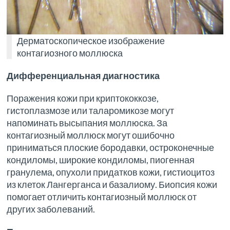
Дерматоскопическое изображение
контагиозного моллюска
Дифференциальная диагностика
Поражения кожи при криптококкозе,
гистоплазмозе или таларомикозе могут
напоминать высыпания моллюска. За
контагиозный моллюск могут ошибочно
приниматься плоские бородавки, остроконечные
кондиломы, широкие кондиломы, пиогенная
гранулема, опухоли придатков кожи, гистиоцитоз
из клеток Лангерганса и базалиому. Биопсия кожи
помогает отличить контагиозный моллюск от
других заболеваний.