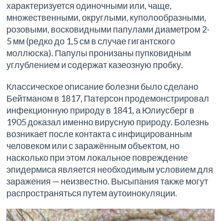
характеризуется одиночными или, чаще,
множественными, округлыми, куполообразными,
розовыми, восковидными папулами диаметром 2-
5 мм (редко до 1,5 см в случае гигантского
моллюска). Папулы пронизаны пупковидным
углублением и содержат казеозную пробку.
Классическое описание болезни было сделано
Бейтманом в 1817, Патерсон продемонстрировал
инфекционную природу в 1841, а Юлиусберг в
1905 доказал именно вирусную природу. Болезнь
возникает после контакта с инфицированным
человеком или с заражённым объектом, но
насколько при этом локальное повреждение
эпидермиса является необходимым условием для
заражения — неизвестно. Высыпания также могут
распространяться путем аутоинокуляции.