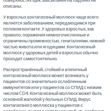
поверхностях щек. Высыпания на ладонях не
описаны.
У взрослых контагиозный моллюск чаще всего
является заболеванием, передающимся при
половом контакте. У здоровых взрослых, как
правило, поражения немногочисленные и
ограничены промежностью, гениталиями, нижней
частью живота или ягодицами. Контагиозный
моллюск у здоровых детей и взрослых обычно
проходит самостоятельно.
Распространённый, стойкий и атипичный
контагиозный моллюск может возникать у
пациентов со значительно ослабленным
иммунитетом или у пациентов со СПИД с низким
числом CD4. Контагиозный моллюск может быть
основной жалобой у больных СПИД. Вирус
контагиозного моллюска у пациентов с