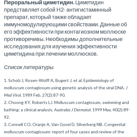
Пероральный циметидин.
Циметидин
представляет собой H2- антигистаминный
препарат, который также обладает
иммуномодулирующими свойствами. Данные об
его эффективности при контагиозном моллюске
противоречивы. Необходимы дополнительные
исследования для изучения эффективности
циметидина при лечении моллюсков.
Список литературы
Scholz J, Rosen-Wolff A, Bugert J, et al. Epidemiology of
molluscum contagiosum using genetic analysis of the viral DNA.
J
Med Virol
. 1989 Feb. 27(2):87-90.
Choong KY, Roberts LJ. Molluscum contagiosum, swimming and
bathing: a clinical analysis.
Australas J Dermatol
. 1999 May. 40(2):89-
92.
Connell CO, Oranje A, Van Gysel D, Silverberg NB. Congenital
molluscum contagiosum: report of four cases and review of the