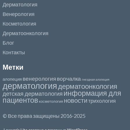
Дерматология
Венерология
Косметология
Дерматоонкология
Блог
Контакты
Метки
венерология
ворчалка
алопеция
гнездная алопеция
дерматология
дерматоонкология
информация для
детская дерматология
пациентов
новости
трихология
косметология
© Все права защищены 2016-2025
Lawyeria Lite
создано с помощью
WordPress