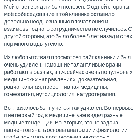
Мой ответ вряд ли был полезен. С одной стороны,
моё собеседование в той клинике оставило
довольно неоднозначные впечатления и
взаимовыгодного сотрудничества не случилось. С
другой стороны, это было более 5 лет назад и с тех
пор много воды утекло.
Из любопытства я просмотрел сайт клиники и был
очень удивлён. Тамошние талантливые врачи
работают в разных, в т.ч. сейчас очень популярных
медицинских направлениях: доказательная,
рациональная, превентивная медицины,
гомеопатия, нутрициология, натуротерапия.
Вот, казалось бы, ну чего я так удивлён. Во-первых,
я не первый год в медицине, уже видел разные
модные тенденции. Во-вторых, это не задача
пациентов знать основы анатомии и физиологии,
чтобы понимать противоречия некоторых