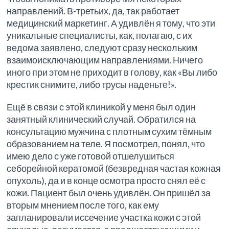
направлений. В-третьих, да, так работает
медицинский маркетинг. А удивлён я тому, что эти
уникальные специалисты, как, полагаю, с их
ведома заявлено, следуют сразу нескольким
взаимоисключающим направлениями. Ничего
иного при этом не приходит в голову, как «Вы либо
крестик снимите, либо трусы наденьте!».
Ещё в связи с этой клиникой у меня был один
занятный клинический случай. Обратился на
консультацию мужчина с плотным сухим тёмным
образованием на теле. Я посмотрел, понял, что
имею дело с уже готовой отшелушиться
себорейной кератомой (безвредная частая кожная
опухоль), да и в конце осмотра просто снял её с
кожи. Пациент был очень удивлён. Он пришёл за
вторым мнением после того, как ему
запланировали иссечение участка кожи с этой