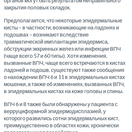
органов могут быть результатом неправильного
закрытия половых складок.
Предполагается, что некоторые эпидермальные
кисты – в частности, возникающие на ладонях и
подошвах – возникают вследствие
травматической имплантации эпидермиса,
обструкции эккринных желез или инфекции ВПЧ
(чаще всего 57 и 60 типы). Хотя изменения,
вызванные ВПЧ, чаще всего встречаются в кистах
ладоней и подошв, существуют также сообщения
о нахождении ВПЧ 6 и 11 в эпидермальных кистах
мошонки, а также об изменениях, вызванных ВПЧ,
в эпидермальных кистах на коже головы и спины.
ВПЧ 6 и 8 также были обнаружены у пациента с
верруциформной эпидермодисплазией, у
которого развились сотни эпидермальных кист,
преимущественно в областях кожи, хронически