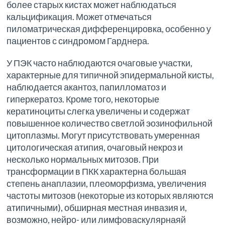
более старых кистах может наблюдаться
кальцификация. Может отмечаться
пиломатрическая дифференцировка, особенно у
пациентов с синдромом Гарднера.
У ПЭК часто наблюдаются очаговые участки,
характерные для типичной эпидермальной кисты,
наблюдается акантоз, папилломатоз и
гиперкератоз. Кроме того, некоторые
кератиноциты слегка увеличены и содержат
повышенное количество светлой эозинофильной
цитоплазмы. Могут присутствовать умеренная
цитологическая атипия, очаговый некроз и
несколько нормальных митозов. При
трансформации в ПКК характерна большая
степень анаплазии, плеоморфизма, увеличения
частоты митозов (некоторые из которых являются
атипичными), обширная местная инвазия и,
возможно, нейро- или лимфоваскулярнаяй