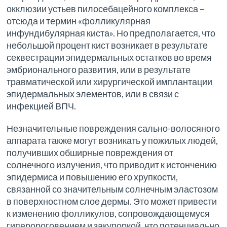
окклюзии устьев пилосебацейного комплекса –
отсюда и термин «фолликулярная
инфундибулярная киста». Но предполагается, что
небольшой процент кист возникает в результате
секвестрации эпидермальных остатков во время
эмбрионального развития, или в результате
травматической или хирургической имплантации
эпидермальных элементов, или в связи с
инфекцией ВПЧ.
Незначительные повреждения сально-волосяного
аппарата также могут возникать у пожилых людей,
получивших обширные повреждения от
солнечного излучения, что приводит к истончению
эпидермиса и повышению его хрупкости,
связанной со значительным солнечным эластозом
в поверхностном слое дермы. Это может привести
к изменению фолликулов, сопровождающемуся
гиперороговением и закупоркой, что потенциально