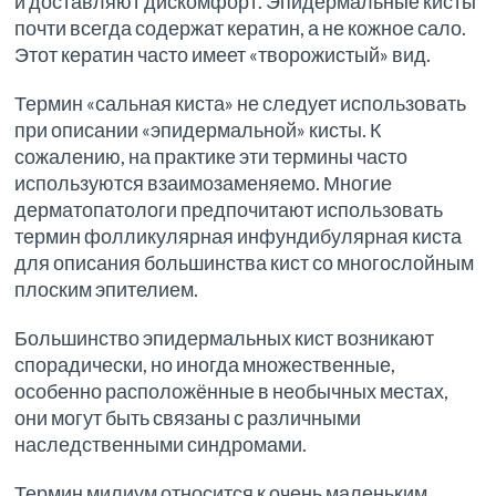
и доставляют дискомфорт. Эпидермальные кисты
почти всегда содержат кератин, а не кожное сало.
Этот кератин часто имеет «творожистый» вид.
Термин «сальная киста» не следует использовать
при описании «эпидермальной» кисты. К
сожалению, на практике эти термины часто
используются взаимозаменяемо. Многие
дерматопатологи предпочитают использовать
термин фолликулярная инфундибулярная киста
для описания большинства кист со многослойным
плоским эпителием.
Большинство эпидермальных кист возникают
спорадически, но иногда множественные,
особенно расположённые в необычных местах,
они могут быть связаны с различными
наследственными синдромами.
Термин милиум относится к очень маленьким,