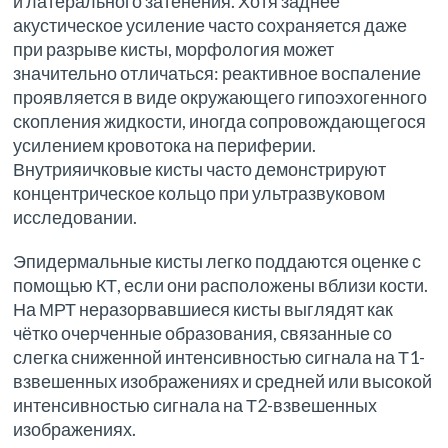
и латерального затенения. Хотя заднее
акустическое усиление часто сохраняется даже
при разрыве кисты, морфология может
значительно отличаться: реактивное воспаление
проявляется в виде окружающего гипоэхогенного
скопления жидкости, иногда сопровождающегося
усилением кровотока на периферии.
Внутрияичковые кисты часто демонстрируют
концентрическое кольцо при ультразвуковом
исследовании.
Эпидермальные кисты легко поддаются оценке с
помощью КТ, если они расположены вблизи кости.
На МРТ неразорвавшиеся кисты выглядят как
чётко очерченные образования, связанные со
слегка сниженной интенсивностью сигнала на Т1-
взвешенных изображениях и средней или высокой
интенсивностью сигнала на Т2-взвешенных
изображениях.