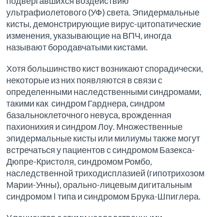
подвергавшихся воздействию
ультрафиолетового (УФ) света. Эпидермальные
кисты, демонстрирующие вирус-цитопатические
изменения, указывающие на ВПЧ, иногда
называют бородавчатыми кистами.
Хотя большинство кист возникают спорадически,
некоторые из них появляются в связи с
определенными наследственными синдромами,
такими как синдром Гарднера, синдром
базальноклеточного невуса, врожденная
пахионихия и синдром Лоу. Множественные
эпидермальные кисты или милиумы также могут
встречаться у пациентов с синдромом Базекса-
Дюпре-Кристоля, синдромом Ромбо,
наследственной триходисплазией (гипотрихозом
Марии-Унны), орально-лицевым дигитальным
синдромом I типа и синдромом Брука-Шпиглера.