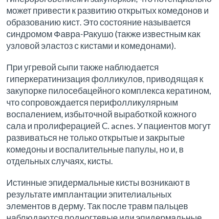
может привести к развитию открытых комедонов и
образованию кист. Это состояние называется
синдромом Фавра-Ракушо (также известным как
узловой эластоз с кистами и комедонами).
При угревой сыпи также наблюдается
гиперкератинизация фолликулов, приводящая к
закупорке пилосебацейного комплекса кератином,
что сопровождается перифолликулярным
воспалением, избыточной выработкой кожного
сала и пролиферацией C. acnes. У пациентов могут
развиваться не только открытые и закрытые
комедоны и воспалительные папулы, но и, в
отдельных случаях, кисты.
Истинные эпидермальные кисты возникают в
результате имплантации эпителиальных
элементов в дерму. Так после травм пальцев
наблюдаются подногтевые или эпидермальные