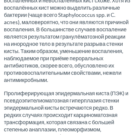
воспалённых и невоспалённых кист схоже. Хотя из
воспалённых кист можно выделить различные
бактерии (чаще всего Staphylococcus spp. и C.
acnes), маловероятно, что они являются причиной
воспаления. В большинстве случаев воспаление
является результатом гранулёматозной реакции
на инородное тело в результате разрыва стенки
кисты. Таким образом, уменьшение воспаления,
наблюдаемое при приёме пероральных
антибиотиков, скорее всего, обусловлено их
противовоспалительными свойствами, нежели
антимикробными.
Пролиферирующая эпидермальная киста (ПЭК) и
псевдоэпителиоматозная гиперплазия стенки
эпидермальной кисты встречаются редко. В
редких случаях происходит карциноматозная
трансформация, которая связана с большей
степенью анаплазии, плеоморфизмом,