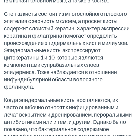
(включая головной мозг), а также в костях.
Стенка кисты состоит из многослойного плоского
эпителия с зернистым слоем, а просвет кисты
содержит слоистый кератин. Характер экспрессии
кератина и филаггрина помогает определить
происхождение эпидермальных кист и милиумов.
Эпидермальные кисты экспрессируют
цитокератины 1 и 10, которые являются
компонентами супрабазальных слоев
эпидермиса. Тоже наблюдается в отношении
инфундибулярной области волосяного
фолликула.
Когда эпидермальные кисты воспаляются, их
часто ошибочно относят к инфицированным и
лечат вскрытием и дренированием, пероральными
антибиотиками или и тем, и другим. Однако было
показано, что бактериальное содержимое