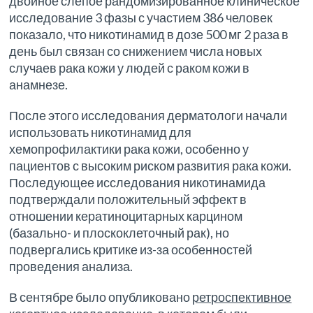
двойное слепое рандомизированное клиническое
исследование 3 фазы с участием 386 человек
показало, что никотинамид в дозе 500 мг 2 раза в
день был связан со снижением числа новых
случаев рака кожи у людей с раком кожи в
анамнезе.
После этого исследования дерматологи начали
использовать никотинамид для
хемопрофилактики рака кожи, особенно у
пациентов с высоким риском развития рака кожи.
Последующее исследования никотинамида
подтверждали положительный эффект в
отношении кератиноцитарных карцином
(базально- и плоскоклеточный рак), но
подвергались критике из-за особенностей
проведения анализа.
В сентябре было опубликовано
ретроспективное