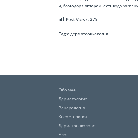
и, благодаря авторам, есть куда загля
Post Views:
375
Tags:
дерматоонкология
Обо мне
Дерматология
Венерология
Косметология
Дерматоонкология
Блог