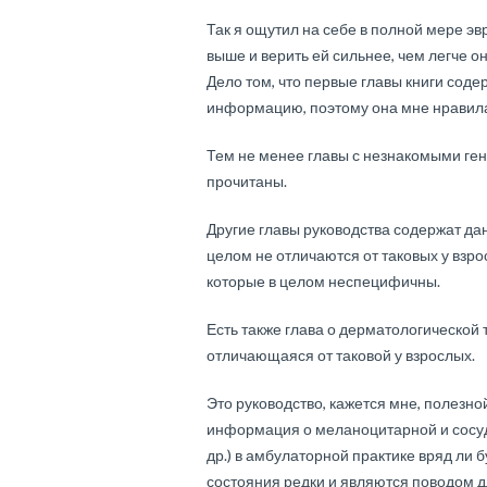
Так я ощутил на себе в полной мере эв
выше и верить ей сильнее, чем легче о
Дело том, что первые главы книги со
информацию, поэтому она мне нравилас
Тем не менее главы с незнакомыми ге
прочитаны.
Другие главы руководства содержат да
целом не отличаются от таковых у взр
которые в целом неспецифичны.
Есть также глава о дерматологической 
отличающаяся от таковой у взрослых.
Это руководство, кажется мне, полезно
информация о меланоцитарной и сосуд
др.) в амбулаторной практике вряд ли б
состояния редки и являются поводом дл