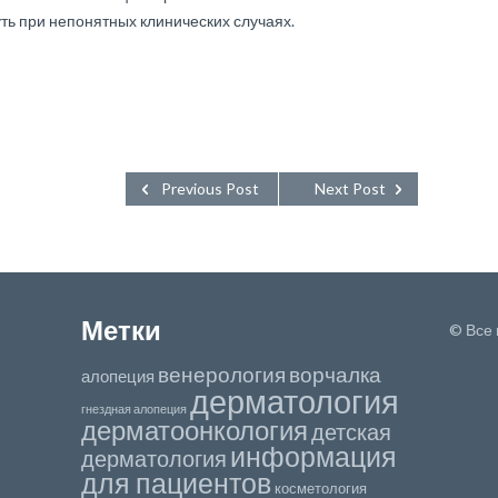
нуть при непонятных клинических случаях.
Previous Post
Next Post
Метки
© Все
венерология
ворчалка
алопеция
дерматология
гнездная алопеция
дерматоонкология
детская
информация
дерматология
для пациентов
косметология