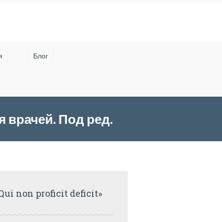
я
Блог
 врачей. Под ред.
3.
Qui non proficit deficit»