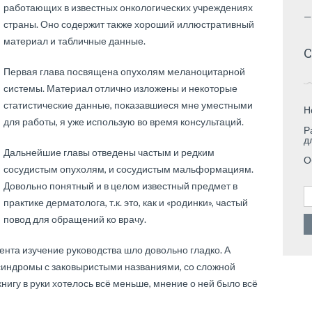
работающих в известных онкологических учреждениях
—
страны. Оно содержит также хороший иллюстративный
материал и табличные данные.
С
Первая глава посвящена опухолям меланоцитарной
системы. Материал отлично изложены и некоторые
статистические данные, показавшиеся мне уместными
Н
для работы, я уже использую во время консультаций.
Р
д
Дальнейшие главы отведены частым и редким
О
сосудистым опухолям, и сосудистым мальформациям.
Довольно понятный и в целом известный предмет в
Н
практике дерматолога, т.к. это, как и «родинки», частый
повод для обращений ко врачу.
мента изучение руководства шло довольно гладко. А
индромы с заковыристыми названиями, со сложной
нигу в руки хотелось всё меньше, мнение о ней было всё