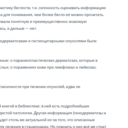
ристику беглости, т.е. склонность оценивать информацию
на для понимания, чем более бегло еë можно прочитать.
держала понятную и преимущественно знакомую
ь, а дальше — нет.
нодерматозами и гистиоцитарными опухолями были
нные: о паранеопластических дерматозах, которые в
ослых; о поражениях кожи при лимфомах и лейкозах,
токсичности при лечении опухолей, едва ли
й книгой в библиотеке: в ней есть подробнейшая
истой патологии. Другая информация (генодерматозы и
удет столь же актуальной из-за того, что описанные
я лечения в стационарах. Но помнить о них всё же стоит