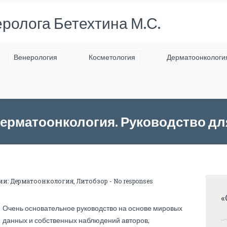
ролога Бетехтина М.С.
Венерология
Косметология
Дерматоонкологи
дерматоонкология. Руководство для
 Белышевой Т.С., Валиева Т.Т., 202
ии:
Дерматоонкология
,
Литобзор
-
No responses
«
Очень основательное руководство на основе мировых
данных и собственных наблюдений авторов,