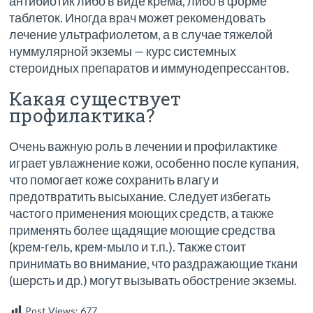
антибиотик либо в виде крема, либо в форме
таблеток. Иногда врач может рекомендовать
лечение ультрафиолетом, а в случае тяжелой
нуммулярной экземы — курс системных
стероидных препаратов и иммунодепрессантов.
Какая существует
профилактика?
Очень важную роль в лечении и профилактике
играет увлажнение кожи, особенно после купания,
что помогает коже сохранить влагу и
предотвратить высыхание. Следует избегать
частого применения моющих средств, а также
применять более щадящие моющие средства
(крем-гель, крем-мыло и т.п.). Также стоит
принимать во внимание, что раздражающие ткани
(шерсть и др.) могут вызывать обострение экземы.
Post Views:
677