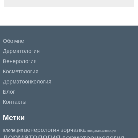
Обо мне
Дерматология
Венерология
Косметология
Дерматоонкология
Блог
Контакты
Метки
венерология
ворчалка
алопеция
гнездная алопеция
дерматология
дерматоонкология