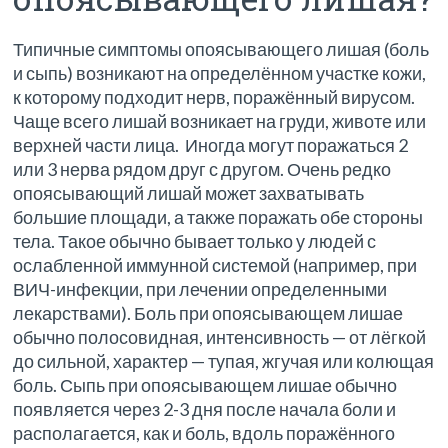
Типичные симптомы опоясывающего лишая (боль
и сыпь) возникают на определённом участке кожи,
к которому подходит нерв, поражённый вирусом.
Чаще всего лишай возникает на груди, животе или
верхней части лица. Иногда могут поражаться 2
или 3 нерва рядом друг с другом. Очень редко
опоясывающий лишай может захватывать
большие площади, а также поражать обе стороны
тела. Такое обычно бывает только у людей с
ослабленной иммунной системой (например, при
ВИЧ-инфекции, при лечении определенными
лекарствами). Боль при опоясывающем лишае
обычно полосовидная, интенсивность — от лёгкой
до сильной, характер — тупая, жгучая или колющая
боль. Сыпь при опоясывающем лишае обычно
появляется через 2-3 дня после начала боли и
располагается, как и боль, вдоль поражённого