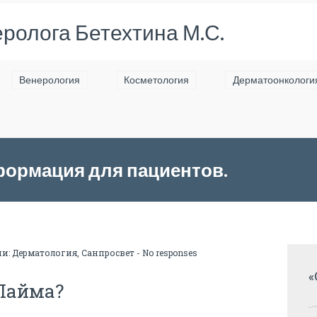
ролога Бетехтина М.С.
Венерология
Косметология
Дерматоонкологи
формация для пациентов.
ии:
Дерматология
,
Санпросвет
-
No responses
«
 Лайма?