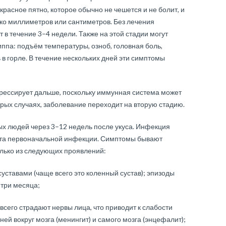
красное пятно, которое обычно не чешется и не болит, и
ко миллиметров или сантиметров. Без лечения
в течение 3–4 недели. Также на этой стадии могут
ппа: подъём температуры, озноб, головная боль,
в горле. В течение нескольких дней эти симптомы
грессирует дальше, поскольку иммунная система может
рых случаях, заболевание переходит на вторую стадию.
ых людей через 3–12 недель после укуса. Инфекция
ста первоначальной инфекции. Симптомы бывают
олько из следующих проявлений:
уставами (чаще всего это коленный сустав); эпизоды
 три месяца;
всего страдают нервы лица, что приводит к слабости
ей вокруг мозга (менингит) и самого мозга (энцефалит);