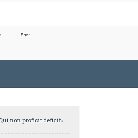
я
Блог
Qui non proficit deficit»