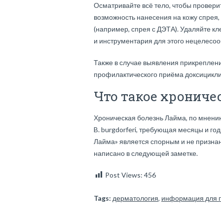
Осматривайте всё тело, чтобы проверит
возможность нанесения на кожу спрея, 
(например, спрея с ДЭТА). Удаляйте 
и инструментария для этого нецелесо
Также в случае выявления прикреплен
профилактического приёма доксицикли
Что такое хрониче
Хроническая болезнь Лайма, по мнению
B. burgdorferi, требующая месяцы и г
Лайма» является спорным и не признан
написано в следующей заметке.
Post Views:
456
Tags:
дерматология
,
информация для 