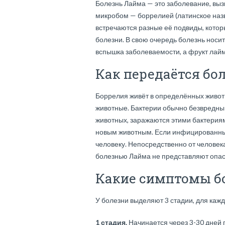
Болезнь Лайма — это заболевание, вы
микробом — боррелией (латинское назван
встречаются разные её подвиды, кото
болезни. В свою очередь болезнь носи
вспышка заболеваемости, а фрукт лайм
Как передаётся бо
Боррелия живёт в определённых живот
животные. Бактерии обычно безвредны 
животных, заражаются этими бактериям
новым животным. Если инфицированный
человеку. Непосредственно от человек
болезнью Лайма не представляют опа
Какие симптомы б
У болезни выделяют 3 стадии, для каж
1 стадия.
Начинается через 3-30 дней