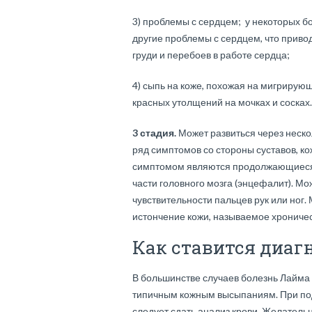
3) проблемы с сердцем; у некоторых б
другие проблемы с сердцем, что приво
груди и перебоев в работе сердца;
4) сыпь на коже, похожая на мигрирую
красных утолщений на мочках и сосках.
3 стадия.
Может развиться через неск
ряд симптомов со стороны суставов, ко
симптомом являются продолжающиеся 
части головного мозга (энцефалит). М
чувствительности пальцев рук или ног.
истончение кожи, называемое хрониче
Как ставится диаг
В большинстве случаев болезнь Лайма 
типичным кожным высыпаниям. При подо
следует сдать анализ крови. Желательн