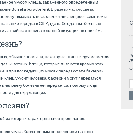
званное укусом клеща, заражённого определённым
—
ие Borrelia burgdorferi). В разных частях света
рые могут вызывать несколько отличающиеся симптомы
С
т название городка в США, где наблюдалась большая
 и латвийская певица в данной ситуации не при чём.
лезнь?
Н
Р
ных, обычно это мыши, некоторые птицы и другие мелкие
д
для животных. Клещи, которые питаются кровью этих
О
и, и при последующих укусах передают эти бактерии
 клещ укусит человека, бактерии могут передаться
Н
а к человеку болезнь не передаётся, поэтому люди
сности для окружающих.
олезни?
дой из которых характерны свои проявления.
 после укуса. Характерным проявлением на коже