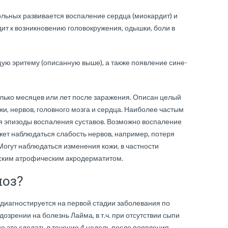
ольных развивается воспаление сердца (миокардит) и
дит к возникновению головокружения, одышки, боли в
щую эритему (описанную выше), а также появление сине-
олько месяцев или лет после заражения. Описан целый
жи, нервов, головного мозга и сердца. Наиболее частым
эпизоды воспаления суставов. Возможно воспаление
ожет наблюдаться слабость нервов, например, потеря
 Могут наблюдаться изменения кожи, в частности
ским атрофическим акродерматитом.
ноз?
диагностируется на первой стадии заболевания по
зрении на болезнь Лайма, в т.ч. при отсутствии сыпи
о это сделать в течение 4 недель после появления