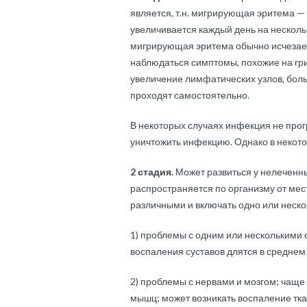
является, т.н. мигрирующая эритема — 
увеличивается каждый день на несколь
мигрирующая эритема обычно исчезает 
наблюдаться симптомы, похожие на гри
увеличение лимфатических узлов, боль 
проходят самостоятельно.
В некоторых случаях инфекция не про
уничтожить инфекцию. Однако в некото
2 стадия.
Может развиться у нелеченн
распространяется по организму от ме
различными и включать одно или неск
1) проблемы с одним или несколькими с
воспаления суставов длятся в среднем
2) проблемы с нервами и мозгом; чаще 
мышц; может возникать воспаление ткан