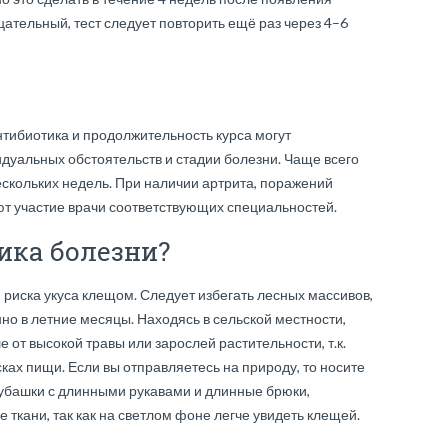
цательный, тест следует повторить ещё раз через 4–6
нтибиотика и продолжительность курса могут
идуальных обстоятельств и стадии болезни. Чаще всего
ескольких недель. При наличии артрита, поражений
ют участие врачи соответствующих специальностей.
ика болезни?
риска укуса клещом. Следует избегать лесных массивов,
но в летние месяцы. Находясь в сельской местности,
 от высокой травы или зарослей растительности, т.к.
ках пищи. Если вы отправляетесь на природу, то носите
убашки с длинными рукавами и длинные брюки,
 ткани, так как на светлом фоне легче увидеть клещей.