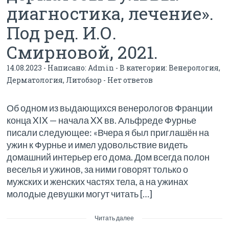
диагностика, лечение».
Под ред. И.О.
Смирновой, 2021.
14.08.2023 - Написано:
Admin
- В категории:
Венерология
,
Дерматология
,
Литобзор
-
Нет ответов
Об одном из выдающихся венерологов Франции
конца XIX — начала XX вв. Альфреде Фурнье
писали следующее: «Вчера я был приглашён на
ужин к Фурнье и имел удовольствие видеть
домашний интерьер его дома. Дом всегда полон
веселья и ужинов, за ними говорят только о
мужских и женских частях тела, а на ужинах
молодые девушки могут читать […]
Читать далее