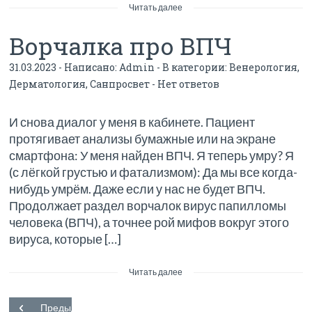
Читать далее
Ворчалка про ВПЧ
31.03.2023 - Написано:
Admin
- В категории:
Венерология
,
Дерматология
,
Санпросвет
-
Нет ответов
И снова диалог у меня в кабинете. Пациент
протягивает анализы бумажные или на экране
смартфона: У меня найден ВПЧ. Я теперь умру? Я
(с лёгкой грустью и фатализмом): Да мы все когда-
нибудь умрём. Даже если у нас не будет ВПЧ.
Продолжает раздел ворчалок вирус папилломы
человека (ВПЧ), а точнее рой мифов вокруг этого
вируса, которые […]
Читать далее
Предыдущий