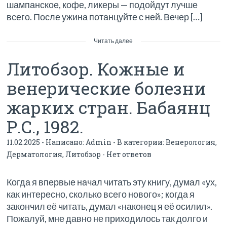
шампанское, кофе, ликеры — подойдут лучше
всего. После ужина потанцуйте с ней. Вечер […]
Читать далее
Литобзор. Кожные и
венерические болезни
жарких стран. Бабаянц
Р.С., 1982.
11.02.2025 - Написано:
Admin
- В категории:
Венерология
,
Дерматология
,
Литобзор
-
Нет ответов
Когда я впервые начал читать эту книгу, думал «ух,
как интересно, сколько всего нового»; когда я
закончил её читать, думал «наконец я её осилил».
Пожалуй, мне давно не приходилось так долго и