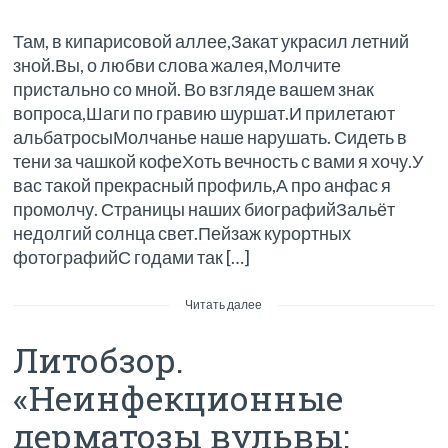
Там, в кипарисовой аллее,Закат украсил летний
зной.Вы, о любви слова жалея,Молчите
пристально со мной. Во взгляде вашем знак
вопроса,Шаги по гравию шуршат.И прилетают
альбатросыМолчанье наше нарушать. Сидеть в
тени за чашкой кофеХоть вечность с вами я хочу.У
вас такой прекрасный профиль,А про анфас я
промолчу. Страницы наших биографийЗальёт
недолгий солнца свет.Пейзаж курортных
фотографийС годами так […]
Читать далее
Литобзор.
«Неинфекционные
дерматозы вульвы: