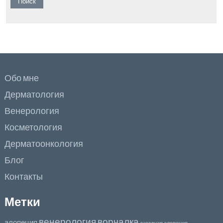
Обо мне
Дерматология
Венерология
Косметология
Дерматоонкология
Блог
Контакты
Метки
венерология
ворчалка
алопеция
гнездная алопеция