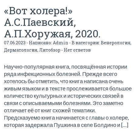
«Вот холера!»
А.С.Паевский,
А.П.Хоружая, 2020.
07.06.2023 - Написано:
Admin
- В категории:
Венерология
,
Дерматология
,
Литобзор
-
Нет ответов
Научно-популярная книга, посвящённая истории
ряда инфекционных болезней. Прежде всего
хотелось бы отметить, что книга написана очень
живым языком и в тексте прослеживается большое
количество культурных и исторических связей в
связи с описываемыми болезнями. Это заметно
отличает её от книг схожей тематики.
Предсказуемо книга начинается с главы о холере,
которая задержала Пушкина в селе Болдино и […]