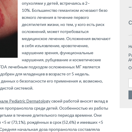
опухолями у детей, встречаясь в 2–
—
10%. Большинство гемангиом исчезают безо
всякого лечения в течение первого
С
десятилетия жизни, но тем, у кого есть риск
осложнений, может потребоваться
медицинское лечение. Осложнения включают
в себя изъязвление, кровотечение,
Н
нарушение зрения, функциональные
Р
д
нарушения, рубцевание и косметические
FDA лечебным подходом осложненных МГ является
О
обрен для младенцев в возрасте от 5 недель.
Н
данных о безопасности его применения и, возможно,
удистой системой.
але Pediatric Dermatology
своей работой вносят вклад в
я пропранолола среди детей. Особенностью их работы
детьми в течение длительного периода времени. Они
<5 кг (73,1%), рождённых в срок (52,6%) и имевших <5
. Средняя начальная доза пропранолола составляла