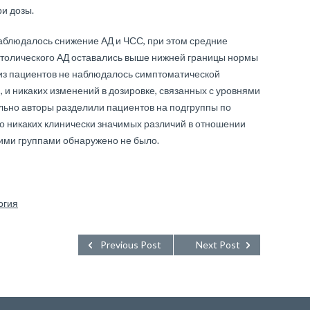
ри дозы.
блюдалось снижение АД и ЧСС, при этом средние
астолического АД оставались выше нижней границы нормы
 из пациентов не наблюдалось симптоматической
 и никаких изменений в дозировке, связанных с уровнями
льно авторы разделили пациентов на подгруппы по
 но никаких клинически значимых различий в отношении
тими группами обнаружено не было.
огия
Previous Post
Next Post