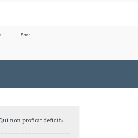
я
Блог
Qui non proficit deficit»