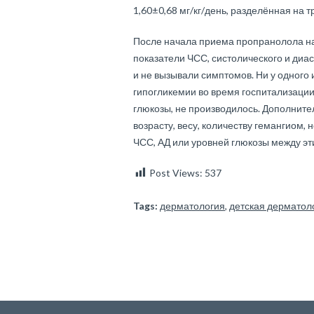
1,60±0,68 мг/кг/день, разделённая на т
После начала приема пропранолола на
показатели ЧСС, систолического и ди
и не вызывали симптомов. Ни у одного
гипогликемии во время госпитализации,
глюкозы, не производилось. Дополните
возрасту, весу, количеству гемангиом,
ЧСС, АД или уровней глюкозы между э
Post Views:
537
Tags:
дерматология
,
детская дерматол