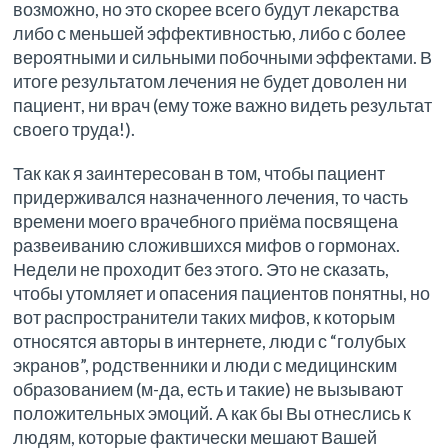
возможно, но это скорее всего будут лекарства
либо с меньшей эффективностью, либо с более
вероятными и сильными побочными эффектами. В
итоге результатом лечения не будет доволен ни
пациент, ни врач (ему тоже важно видеть результат
своего труда!).
Так как я заинтересован в том, чтобы пациент
придерживался назначенного лечения, то часть
времени моего врачебного приёма посвящена
развеиванию сложившихся мифов о гормонах.
Недели не проходит без этого. Это не сказать,
чтобы утомляет и опасения пациентов понятны, но
вот распространители таких мифов, к которым
относятся авторы в интернете, люди с “голубых
экранов”, родственники и люди с медицинским
образованием (м-да, есть и такие) не вызывают
положительных эмоций. А как бы Вы отнеслись к
людям, которые фактически мешают Вашей