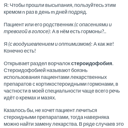
Я: Чтобы прошли высыпания, пользуйтесь этим
кремом n раз в день m дней подряд.
Пациент или его родственник
(с опасениями и
тревогой в голосе)
: А в нём есть гормоны?..
Я
(с воодушевлением и оптимизмом)
: А как же!
Конечно есть!
Открывает раздел ворчалок
стероидофобия
.
Стероидофобией называют боязнь
использования пациентами лекарственных
препаратов с кортикостероидными гормонами, в
частности в моей специальности чаще всего речь
идёт о кремах и мазях.
Казалось бы, не хочет пациент лечиться
стероидными препаратами, тогда наверняка
можно найти замену лекарства. В ряде случаев это